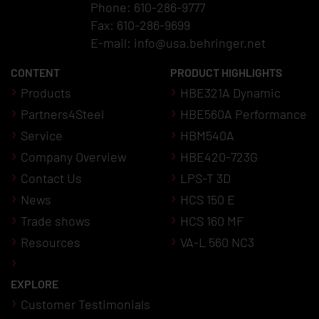
Phone: 610-286-9777
Fax: 610-286-9699
E-mail:
info@usa.behringer.net
CONTENT
PRODUCT HIGHLIGHTS
Products
HBE321A Dynamic
Partners4Steel
HBE560A Performance
Service
HBM540A
Company Overview
HBE420-723G
Contact Us
LPS-T 3D
News
HCS 150 E
Trade shows
HCS 160 MF
Resources
VA-L 560 NC3
EXPLORE
Customer Testimonials