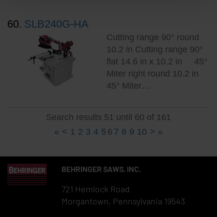
60.
SLB240G-HA
Cutting range 90° round
10.2 in Cutting range 90°
flat 14.6 in x 10.2 in 45°
Miter right round 10.2 in
45° Miter…
Search results 51 until 60 of 161
«
<
1
2
3
4
5
6
7
8
9
10
>
»
BEHRINGER SAWS, INC.
721 Hemlock Road
Morgantown, Pennsylvania 19543