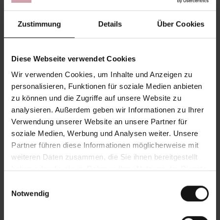
59.0 in Cutting range 90°
flat 59.0 in x 59.0 in
Zustimmung
Details
Über Cookies
Smallest dimension to be
sawn round 15.8 in
Smallest dimension to be sawn…
Diese Webseite verwendet Cookies
Wir verwenden Cookies, um Inhalte und Anzeigen zu
56.
HBP1100T
personalisieren, Funktionen für soziale Medien anbieten
Cutting range 90° round
zu können und die Zugriffe auf unsere Website zu
43.3 in Cutting range 90°
analysieren. Außerdem geben wir Informationen zu Ihrer
flat 43.3 in x 43.3 in
Verwendung unserer Website an unsere Partner für
Smallest dimension to be
soziale Medien, Werbung und Analysen weiter. Unsere
sawn round 4.0 in
Partner führen diese Informationen möglicherweise mit
Smallest dimension to be sawn…
weiteren Daten zusammen, die Sie ihnen bereitgestellt
haben oder die sie im Rahmen Ihrer Nutzung der Dienste
57.
SLB240A
gesammelt haben.
Einwilligungsauswahl
Notwendig
Cutting range 90° round
10.2 in Cutting range 90°
flat 10.6 in x 10.2 in