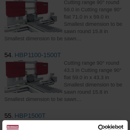
Cutting range 90° round
59.0 in Cutting range 90°
flat 71.0 in x 59.0 in
Smallest dimension to be
sawn round 15.8 in
Smallest dimension to be sawn…
54.
HBP1100-1500T
Cutting range 90° round
43.3 in Cutting range 90°
flat 59.0 in x 43.3 in
Smallest dimension to be
sawn round 15.8 in
Smallest dimension to be sawn…
55.
HBP1500T
Cutting range 90° round