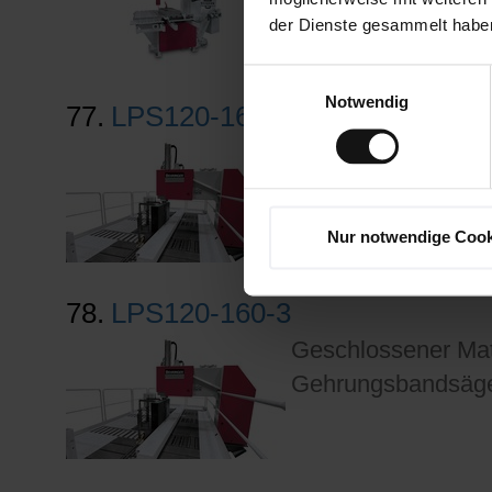
der Dienste gesammelt habe
Einwilligungsauswahl
Notwendig
77.
LPS120-160-4
Geschlossener Mate
Gehrungsbandsäge.
Nur notwendige Cook
78.
LPS120-160-3
Geschlossener Mate
Gehrungsbandsäge.