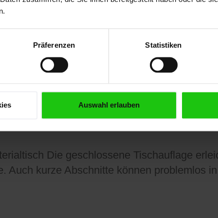
n.
Präferenzen
Statistiken
rialtisch Die geschlossene Tischauflage erleich
 Auch kurze Abschnitte können problemlos in 
ies
Auswahl erlauben
rialtisch Die geschlossene Tischauflage erleich
 Auch kurze Abschnitte können problemlos in 