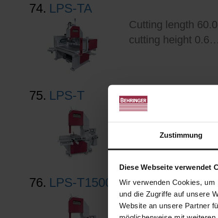
74.
LPS-TA
Cutting length 60.0
cutting height 0.6
75.
LPS-T
Cutting length 50.0
cutting height 0.4 
Zustimmung
Diese Webseite verwendet 
76.
LPS-T1500
Wir verwenden Cookies, um I
und die Zugriffe auf unsere 
Cutting length 59.0
Website an unsere Partner fü
cutting height 0.4 
möglicherweise mit weiteren