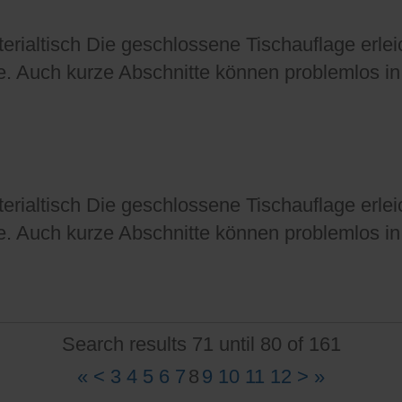
rialtisch Die geschlossene Tischauflage erleich
 Auch kurze Abschnitte können problemlos in 
rialtisch Die geschlossene Tischauflage erleich
 Auch kurze Abschnitte können problemlos in 
Search results 71 until 80 of 161
«
<
3
4
5
6
7
8
9
10
11
12
>
»