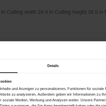
 in Cutting width 24.4 in Cutting height 16.5 i
…
 in Cutting width 24.4 in Cutting height 23.6 i
in …
Details
Cookies
nhalte und Anzeigen zu personalisieren, Funktionen für soziale
Website zu analysieren. Außerdem geben wir Informationen zu I
 in Cutting width 24.4 in Cutting height 23.6 i
r soziale Medien, Werbung und Analysen weiter. Unsere Partner
in …
 Daten zusammen, die Sie ihnen bereitgestellt haben oder die s